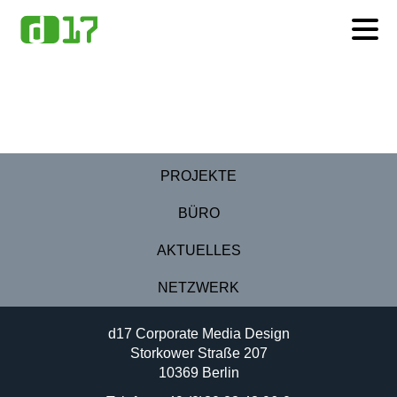
Zum
Inhalt
oder
zur
Navigation
PROJEKTE
BÜRO
AKTUELLES
NETZWERK
d17 Corporate Media Design
Storkower Straße 207
10369 Berlin