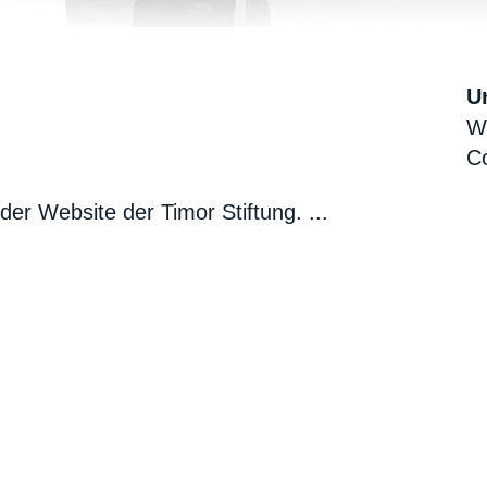
U
W
C
er Website der Timor Stiftung. ...