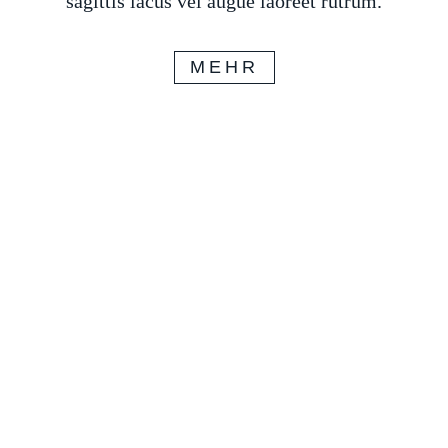
sagittis lacus vel augue laoreet rutrum.
MEHR